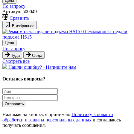
Цена
По запросу
Артикул:
500049
Сравнить
В избранное
0
Ремкомплект педали
подъема HS15
Цена
По запросу
Туда
Сюда
Cмотреть все
Hашли ошибку? - Напишите нам
Остались вопросы?
Отправить
Нажимая на кнопку, я принимаю
Политику в области
обработки и защиты персональных данных
и соглашаюсь
получать сообщения.