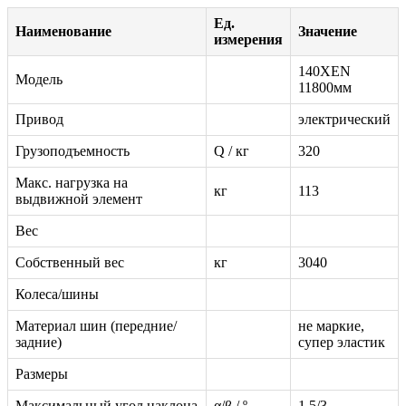
Ед.
Наименование
Значение
измерения
140XEN
Модель
11800мм
Привод
электрический
Грузоподъемность
Q / кг
320
Макс. нагрузка на
кг
113
выдвижной элемент
Вес
Собственный вес
кг
3040
Колеса/шины
Материал шин (передние/
не маркие,
задние)
супер эластик
Размеры
Максимальный угол наклона
α/β / º
1.5/3