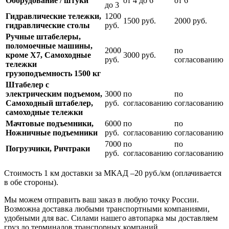
Оборудование / штуки
от 4 до 6
от 6
до 3
Гидравлические тележки,
1200
1500 руб.
2000 руб.
гидравлические столы
руб.
Ручные штабелеры,
поломоечные машины,
2000
по
кроме Х7, Самоходные
3000 руб.
руб.
согласованию
тележки
грузоподъемность 1500 кг
Штабелер с
электрическим подъемом,
3000
по
по
Самоходный штабелер,
руб.
согласованию
согласованию
самоходные тележки
Мачтовые подъемники,
6000
по
по
Ножничные подъемники
руб.
согласованию
согласованию
7000
по
по
Погрузчики, Ричтраки
руб.
согласованию
согласованию
Стоимость 1 км доставки за МКАД –20 руб./км (оплачивается
в обе стороны).
Мы можем отправить ваш заказ в любую точку России.
Возможна доставка любыми транспортными компаниями,
удобными для вас. Силами нашего автопарка мы доставляем
груз до терминалов транспорных компаний.