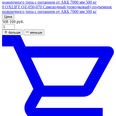
0
OXLIFT QZ-050-070 Самоходный (поводковый) подъемник
ножничного типа с питанием от АКБ 7000 мм 500 кг
Цена
508 169 руб.
больше
меньше