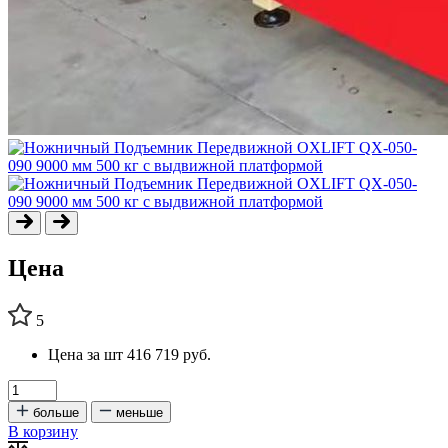
Цена
5
Цена за шт
416 719 руб.
больше
меньше
В корзину