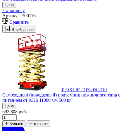
Цена
По запросу
Артикул:
700116
Сравнить
В избранное
0
OXLIFT QZ-050-110
Самоходный (поводковый) подъемник ножничного типа с
питанием от АКБ 11000 мм 500 кг
Цена
692 808 руб.
больше
меньше