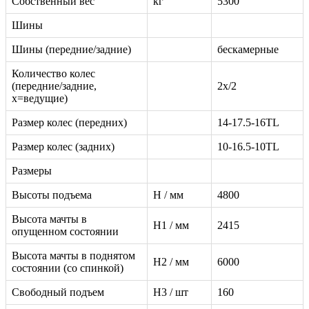
Собственный вес
кг
5300
Шины
Шины (передние/задние)
бескамерные
Количество колес
(передние/задние,
2x/2
х=ведущие)
Размер колес (передних)
14-17.5-16TL
Размер колес (задних)
10-16.5-10TL
Размеры
Высоты подъема
H / мм
4800
Высота мачты в
H1 / мм
2415
опущенном состоянии
Высота мачты в поднятом
H2 / мм
6000
состоянии (со спинкой)
Свободный подъем
H3 / шт
160