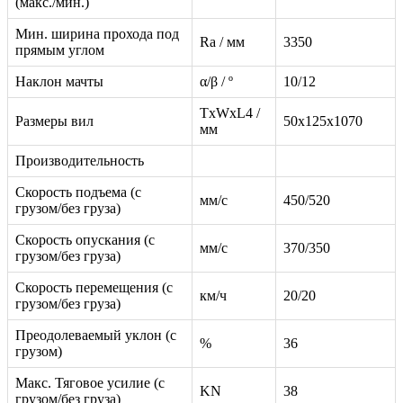
(макс./мин.)
Мин. ширина прохода под
Ra / мм
3350
прямым углом
Наклон мачты
α/β / º
10/12
TxWxL4 /
Размеры вил
50x125x1070
мм
Производительность
Скорость подъема (с
мм/с
450/520
грузом/без груза)
Скорость опускания (с
мм/с
370/350
грузом/без груза)
Скорость перемещения (с
км/ч
20/20
грузом/без груза)
Преодолеваемый уклон (с
%
36
грузом)
Макс. Тяговое усилие (с
KN
38
грузом/без груза)