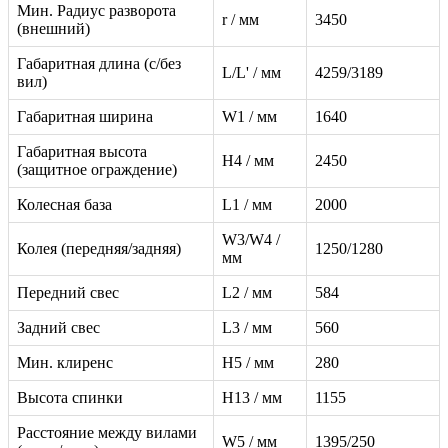
Мин. Радиус разворота
r / мм
3450
(внешний)
Габаритная длина (с/без
L/L' / мм
4259/3189
вил)
Габаритная ширина
W1 / мм
1640
Габаритная высота
H4 / мм
2450
(защитное ограждение)
Колесная база
L1 / мм
2000
W3/W4 /
Колея (передняя/задняя)
1250/1280
мм
Передний свес
L2 / мм
584
Задний свес
L3 / мм
560
Мин. клиренс
H5 / мм
280
Высота спинки
H13 / мм
1155
Расстояние между вилами
W5 / мм
1395/250