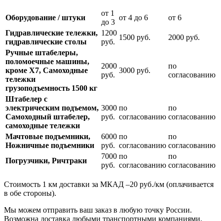
от 1
Оборудование / штуки
от 4 до 6
от 6
до 3
Гидравлические тележки,
1200
1500 руб.
2000 руб.
гидравлические столы
руб.
Ручные штабелеры,
поломоечные машины,
2000
по
кроме Х7, Самоходные
3000 руб.
руб.
согласованию
тележки
грузоподъемность 1500 кг
Штабелер с
электрическим подъемом,
3000
по
по
Самоходный штабелер,
руб.
согласованию
согласованию
самоходные тележки
Мачтовые подъемники,
6000
по
по
Ножничные подъемники
руб.
согласованию
согласованию
7000
по
по
Погрузчики, Ричтраки
руб.
согласованию
согласованию
Стоимость 1 км доставки за МКАД –20 руб./км (оплачивается
в обе стороны).
Мы можем отправить ваш заказ в любую точку России.
Возможна доставка любыми транспортными компаниями,