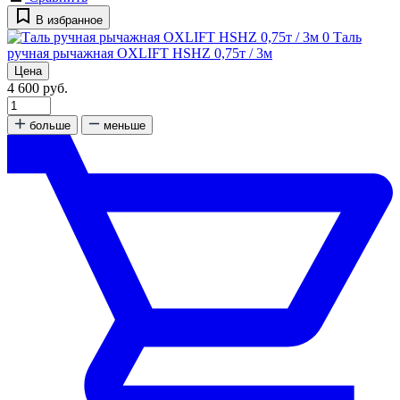
В избранное
0
Таль
ручная рычажная OXLIFT HSHZ 0,75т / 3м
Цена
4 600 руб.
больше
меньше