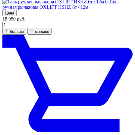
0
Таль
ручная рычажная OXLIFT HSHZ 6т / 12м
Цена
18 950 руб.
больше
меньше