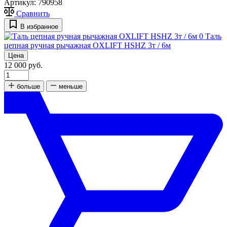
Артикул:
790958
Сравнить
В избранное
0
Таль
цепная ручная рычажная OXLIFT HSHZ 3т / 6м
Цена
12 000 руб.
больше
меньше