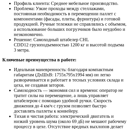
Профиль клиента: Среднее мебельное производство.
Проблема: Узкие проходы между стеллажами,
постоянная необходимость в перемещении паллет с
компонентами (фасады, плиты, фурнитура) и готовой
продукцией. Ручные тележки не справлялись с объемом,
а использование больших погрузчиков было неудобно и
неэкономично.
Решение: Самоходный штабелер CHL
CDD12 грузоподъемностью 1200 кг и высотой подъема
3 метра.
Ключевые преимущества в работе:
Идеальная маневренность: благодаря компактным
габаритам (ДхШхВ: 1755x795x1994 мм) он легко
разворачивается и работает в тесных условиях склада и
цеха, не создавая заторов.
Самоходность — экономия сил и времени: оператор не
тратит силы на перемещение, а лишь управляет
штабелером с помощью удобной ручки. Скорость
движения до 4 км/ч с грузом позволяет быстро
доставлять паллеты к конвейеру.
Тихая и чистая работа: электрический двигатель и
низкий уровень шума (около 69 дБ) не мешают рабочему
процессу в цехе. Отсутствие вредных выхлопов делает