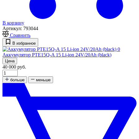
В корзину
Артикул:
793044
Сравнить
В избранное
0
Аккумулятор PTE15Q-A 15 Li-ion 24V/20Ah (black)
Цена
40 000 руб.
больше
меньше