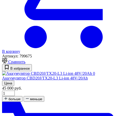
В корзину
Артикул:
799675
Сравнить
В избранное
0
Аккумулятор CBD20J/TX20-L3 Li-ion 48V/20Ah
Цена
45 000 руб.
больше
меньше