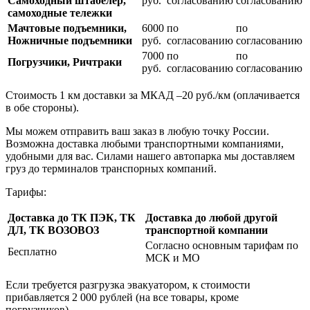
Самоходный штабелер,
руб.
согласованию
согласованию
самоходные тележки
Мачтовые подъемники,
6000
по
по
Ножничные подъемники
руб.
согласованию
согласованию
7000
по
по
Погрузчики, Ричтраки
руб.
согласованию
согласованию
Стоимость 1 км доставки за МКАД –20 руб./км (оплачивается
в обе стороны).
Мы можем отправить ваш заказ в любую точку России.
Возможна доставка любыми транспортными компаниями,
удобными для вас. Силами нашего автопарка мы доставляем
груз до терминалов транспорных компаний.
Тарифы:
Доставка до ТК ПЭК, ТК
Доставка до любой другой
ДЛ, ТК ВОЗОВОЗ
транспортной компании
Согласно основным тарифам по
Бесплатно
МСК и МО
Если требуется разгрузка эвакуатором, к стоимости
прибавляется 2 000 рублей (на все товары, кроме
погрузчиков).