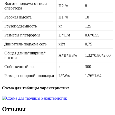
Высота подъема от пола
H2 /м
8
оператора
Рабочая высота
H1 /м
10
Грузоподъемность
кг
125
Размеры платформы
D*C/м
0.6*0.55
Двигатель подъема сеть
кВт
0,75
Общая длина*ширина*
A*B*H3/м
1.32*0.80*2.00
высота
Собственный вес
кг
300
Размеры опорной площадки
L*W/м
1.76*1.64
Схема для таблицы характеристик:
Отзывы