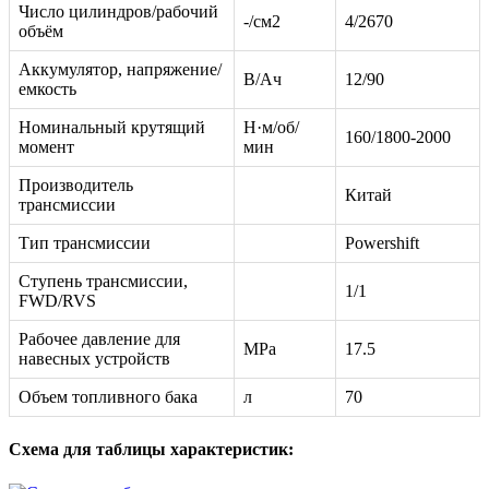
Число цилиндров/рабочий
-/см2
4/2670
объём
Аккумулятор, напряжение/
В/Aч
12/90
емкость
Номинальный крутящий
Н·м/об/
160/1800-2000
момент
мин
Производитель
Китай
трансмиссии
Тип трансмиссии
Powershift
Ступень трансмиссии,
1/1
FWD/RVS
Рабочее давление для
MPa
17.5
навесных устройств
Объем топливного бака
л
70
Схема для таблицы характеристик: