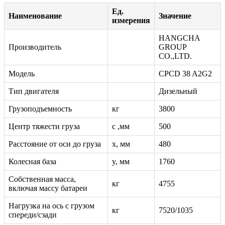
Ед.
Наименование
Значение
измерения
HANGCHA
Производитель
GROUP
CO.,LTD.
Модель
CPCD 38 A2G2
Тип двигателя
Дизельный
Грузоподъемность
кг
3800
Центр тяжести груза
c ,мм
500
Расстояние от оси до груза
x, мм
480
Колесная база
y, мм
1760
Собственная масса,
кг
4755
включая массу батареи
Нагрузка на ось с грузом
кг
7520/1035
спереди/сзади