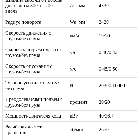
для палеты 800 x 1200
Ast, мм
4330
вдоль
Радиус поворота
Wa, мм
2420
Скорость движения с
км/ч
19/20
грузом/без груза
Скорость подъема мачты с
м/с
0.40/0.42
грузом/без груза
Скорость опускания с
м/с
0.45/0.50
грузом/без груза
Тяговое усилие с грузом/
N
20300/16000
без груза
Преодолеваемый подъем с
процент
20/20
грузом/без груза
Мощность двигателя хода
кВт
40/36.7
Расчётная частота
об/мин
2650
вращения