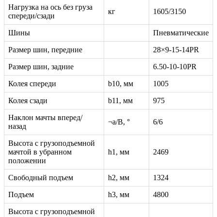
Нагрузка на ось без груза
кг
1605/3150
спереди/сзади
Шины
Пневматические
Размер шин, передние
28×9-15-14PR
Размер шин, задние
6.50-10-10PR
Колея спереди
b10, мм
1005
Колея сзади
b11, мм
975
Наклон мачты вперед/
¬a/B, °
6/6
назад
Высота с грузоподъемной
мачтой в убранном
h1, мм
2469
положении
Свободный подъем
h2, мм
1324
Подъем
h3, мм
4800
Высота с грузоподъемной