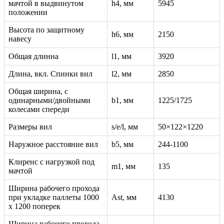
мачтой в выдвинутом
h4, мм
5945
положении
Высота по защитному
h6, мм
2150
навесу
Общая длинна
l1, мм
3920
Длина, вкл. Спинки вил
l2, мм
2850
Общая ширина, с
одинарными/двойными
b1, мм
1225/1725
колесами спереди
Размеры вил
s/e/l, мм
50×122×1220
Наружное расстояние вил
b5, мм
244-1100
Клиренс с нагрузкой под
m1, мм
135
мачтой
Ширина рабочего прохода
при укладке паллеты 1000
Ast, мм
4130
х 1200 поперек
Ширина рабочего прохода