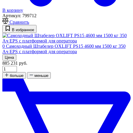
В корзину
Артикул:
799712
Сравнить
В избранное
0
Самоходный Штабелер OXLIFT PS15 4600 мм 1500 кг 350
Ач EPS с платформой для оператора
Цена
885 231 руб.
больше
меньше