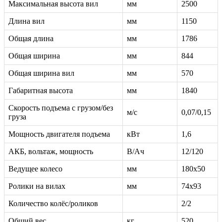
Максимальная высота вил
мм
2500
Длина вил
мм
1150
Общая длина
мм
1786
Общая ширина
мм
844
Общая ширина вил
мм
570
Габаритная высота
мм
1840
Скорость подъема с грузом/без
м/с
0,07/0,15
груза
Мощность двигателя подъема
кВт
1,6
АКБ, вольтаж, мощность
В/Ач
12/120
Ведущее колесо
мм
180х50
Ролики на вилах
мм
74х93
Количество колёс/роликов
2/2
Общий вес
кг
520