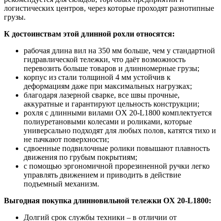
логистических центров, через которые проходят разнотипные
грузы.
К достоинствам этой длинной рохли относятся:
рабочая длина вил на 350 мм больше, чем у стандартной
гидравлической тележки, что даёт возможность
перевозить больше товаров и длинномерные грузы;
корпус из стали толщиной 4 мм устойчив к
деформациям даже при максимальных нагрузках;
благодаря лазерной сварке, все швы прочные,
аккуратные и гарантируют цельность конструкции;
рохля с длинными вилами OX 20-L1800 комплектуется
полиуретановыми колесами и роликами, которые
универсально подходят для любых полов, катятся тихо и
не пачкают поверхности;
сдвоенные подвилочные ролики повышают плавность
движения по грубым покрытиям;
с помощью эргономичной прорезиненной ручки легко
управлять движением и приводить в действие
подъемный механизм.
Выгодная покупка длинновильной тележки OX 20-L1800
:
Долгий срок службы техники – в отличии от